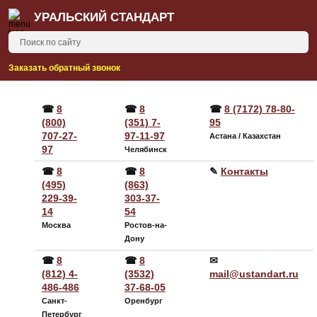
УРАЛЬСКИЙ СТАНДАРТ
Заказать обратный звонок
☎
8
☎
8
☎
8 (7172) 78-80-
(800)
(351) 7-
95
707-27-
97-11-97
Астана / Казахстан
97
Челябинск
☎
8
☎
8
✎
Контакты
(495)
(863)
229-39-
303-37-
14
54
Москва
Ростов-на-
Дону
☎
8
☎
8
✉
(812) 4-
(3532)
mail@ustandart.ru
486-486
37-68-05
Санкт-
Оренбург
Петербург