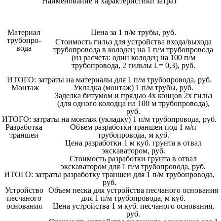
Наименование и характеристики затрат
Материал
Цена за 1 п/м трубы, руб.
трубопро-
Стоимость гильз для устройства входа/выхода
вода
трубопровода в колодец на 1 п/м трубопровода
(из расчета: один колодец на 100 п/м
трубопровода, 2 гильзы L= 0,3), руб.
ИТОГО: затраты на материалы для 1 п/м трубопровода, руб.
Монтаж
Укладка (монтаж) 1 п/м трубы, руб.
Заделка битумом и прядью 4х концов 2х гильз
(для одного колодца на 100 м трубопровода),
руб.
ИТОГО: затраты на монтаж (укладку) 1 п/м трубопровода, руб.
Разработка
Объем разработки траншеи под 1 м/п
траншеи
трубопровода, м куб.
Цена разработки 1 м куб. грунта в отвал
экскаватором, руб.
Стоимость разработки грунта в отвал
экскаватором для 1 п/м трубопровода, руб.
ИТОГО: затраты разработку траншеи для 1 п/м трубопровода,
руб.
Устройство
Объем песка для устройства песчаного основания
песчаного
для 1 п/м трубопровода, м куб.
основания
Цена устройства 1 м куб. песчаного основания,
руб.