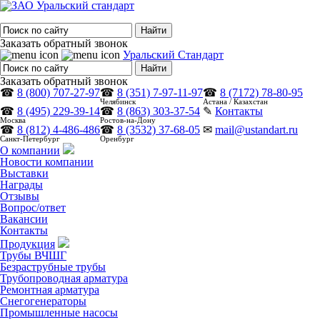
Заказать обратный звонок
Уральский Стандарт
Заказать обратный звонок
☎
8 (800) 707-27-97
☎
8 (351) 7-97-11-97
☎
8 (7172) 78-80-95
Челябинск
Астана / Казахстан
☎
8 (495) 229-39-14
☎
8 (863) 303-37-54
✎
Контакты
Москва
Ростов-на-Дону
☎
8 (812) 4-486-486
☎
8 (3532) 37-68-05
✉
mail@ustandart.ru
Санкт-Петербург
Оренбург
О компании
Новости компании
Выставки
Награды
Отзывы
Вопрос/ответ
Вакансии
Контакты
Продукция
Трубы ВЧШГ
Безраструбные трубы
Трубопроводная арматура
Ремонтная арматура
Снегогенераторы
Промышленные насосы