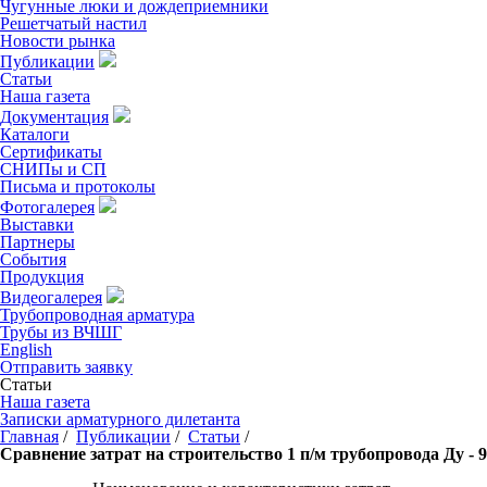
Чугунные люки и дождеприемники
Решетчатый настил
Новости рынка
Публикации
Статьи
Наша газета
Документация
Каталоги
Сертификаты
СНИПы и СП
Письма и протоколы
Фотогалерея
Выставки
Партнеры
События
Продукция
Видеогалерея
Трубопроводная арматура
Трубы из ВЧШГ
English
Отправить заявку
Статьи
Наша газета
Записки арматурного дилетанта
Главная
/
Публикации
/
Статьи
/
Сравнение затрат на строительство 1 п/м трубопровода Ду -