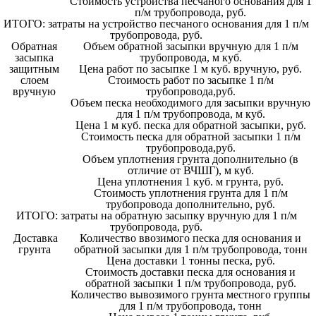
Стоимость устройства песчаного основания для 1
п/м трубопровода, руб.
ИТОГО: затраты на устройство песчаного основания для 1 п/м
трубопровода, руб.
Обратная
Объем обратной засыпки вручную для 1 п/м
засыпка
трубопровода, м куб.
защитным
Цена работ по засыпке 1 м куб. вручную, руб.
слоем
Стоимость работ по засыпке 1 п/м
вручную
трубопровода,руб.
Объем песка необходимого для засыпки вручную
для 1 п/м трубопровода, м куб.
Цена 1 м куб. песка для обратной засыпки, руб.
Стоимость песка для обратной засыпки 1 п/м
трубопровода,руб.
Объем уплотнения грунта дополнительно (в
отличие от ВЧШГ), м куб.
Цена уплотнения 1 куб. м грунта, руб.
Стоимость уплотнения грунта для 1 п/м
трубопровода дополнительно, руб.
ИТОГО: затраты на обратную засыпку вручную для 1 п/м
трубопровода, руб.
Доставка
Количество ввозимого песка для основания и
грунта
обратной засыпки для 1 п/м трубопровода, тонн
Цена доставки 1 тонны песка, руб.
Стоимость доставки песка для основания и
обратной засыпки 1 п/м трубопровода, руб.
Количество вывозимого грунта местного группы
для 1 п/м трубопровода, тонн