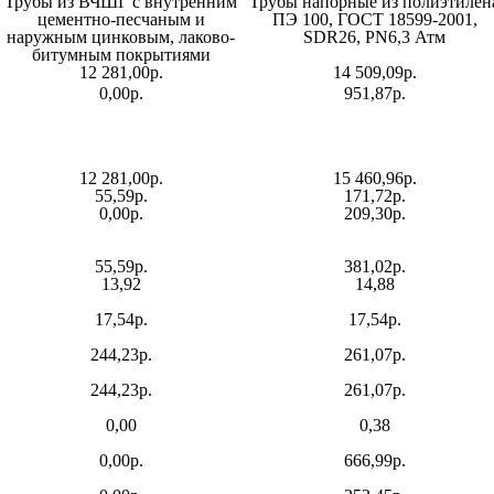
Трубы из ВЧШГ с внутренним
Трубы напорные из полиэтилен
цементно-песчаным и
ПЭ 100, ГОСТ 18599-2001,
наружным цинковым, лаково-
SDR26, PN6,3 Атм
битумным покрытиями
12 281,00р.
14 509,09р.
0,00р.
951,87р.
12 281,00р.
15 460,96р.
55,59р.
171,72р.
0,00р.
209,30р.
55,59р.
381,02р.
13,92
14,88
17,54р.
17,54р.
244,23р.
261,07р.
244,23р.
261,07р.
0,00
0,38
0,00р.
666,99р.