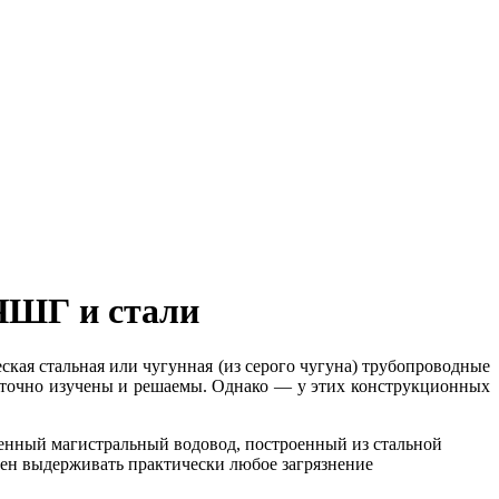
ВЧШГ и стали
кая стальная или чугунная (из серого чугуна) трубопроводные
статочно изучены и решаемы. Однако — у этих конструкционных
еменный магистральный во­довод, построенный из стальной
бен выдерживать практически любое загрязнение