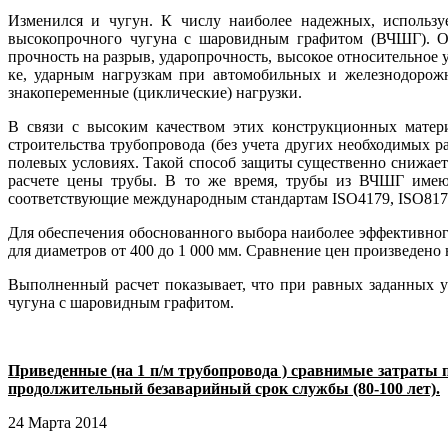
Изменился и чугун. К числу наиболее надежных, используе
высокопрочного чугуна с шаровидным графитом (ВЧШГ). Они
прочность на разрыв, ударопрочность, высокое относительное
ке, ударным нагрузкам при автомобильных и железнодорожн
знакопеременные (циклические) нагрузки.
В связи с высоким качеством этих конструкционных матери
строительства трубопровода (без учета других необходи­мы
полевых условиях. Такой способ защиты существенно снижает к
расчете цены трубы. В то же время, трубы из ВЧШГ имеют
соответствующие международным стандартам ISO4179, ISO817
Для обеспечения обоснованного выбора наиболее эффективног
для диаметров от 400 до 1 000 мм. Сравне­ние цен произведено 
Выполненный расчет показывает, что при равных заданных у
чугуна с шаровидным графитом.
Приведенные (на 1 п/м трубопровода ) сравнимые затраты п
продолжительный безаварийный срок службы (80-100 лет).
24 Марта 2014