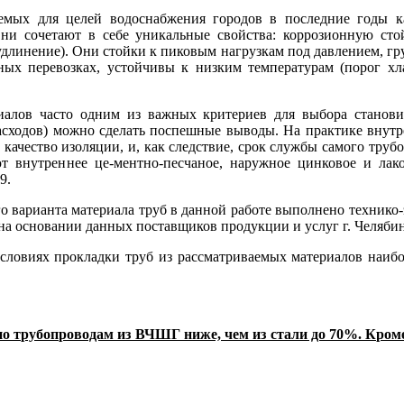
мых для целей водоснабжения городов в последние годы как
 сочетают в себе уникальные свойства: коррозионную стойко
 удлинение). Они стойки к пиковым нагрузкам под давлением, г
ых перевозках, ус­тойчивы к низким температурам (порог х
алов часто од­ним из важных критериев для выбора станови
х расходов) можно сделать поспешные выводы. На практике вну
ачество изоляции, и, как следствие, срок службы самого трубо
 внутреннее це-ментно-песчаное, наружное цинковое и лако
9.
о варианта материала труб в данной работе выполнено технико-
на основании данных поставщиков продукции и услуг г. Че­лябинс
словиях про­кладки труб из рассматриваемых материалов наибо
о трубо­проводам из ВЧШГ ниже, чем из стали до 70%. Кроме