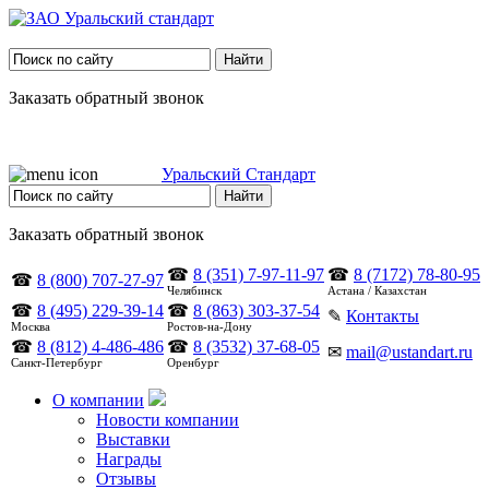
Заказать обратный звонок
Уральский Стандарт
Заказать обратный звонок
☎
8 (351) 7-97-11-97
☎
8 (7172) 78-80-95
☎
8 (800) 707-27-97
Челябинск
Астана / Казахстан
☎
8 (495) 229-39-14
☎
8 (863) 303-37-54
✎
Контакты
Москва
Ростов-на-Дону
☎
8 (812) 4-486-486
☎
8 (3532) 37-68-05
✉
mail@ustandart.ru
Санкт-Петербург
Оренбург
О компании
Новости компании
Выставки
Награды
Отзывы