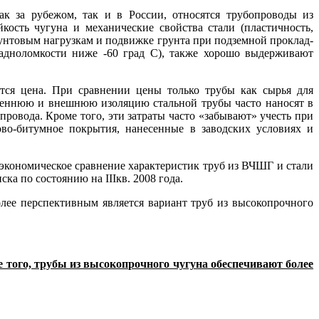
 за рубежом, так и в России, отно­сятся трубопроводы из
сть чугуна и ме­ханические свойства стали (пластичность,
рунтовым нагрузкам и подвижке грунта при подземной проклад­
ладноломкости ниже -60 град С), также хорошо выдерживают
тся цена. При сравнении цены толь­ко трубы как сырья для
треннюю и внешнюю изоляцию стальной трубы часто наносят в
провода. Кроме того, эти затраты часто «забывают» учесть при
во-битумное покрытия, нанесенные в заводских условиях и
экономическое сравнение характеристик труб из ВЧШГ и стали
ка по состоянию на IIIкв. 2008 года.
лее перспективным является вариант труб из высокопрочного
 того, трубы из высоко­прочного чугуна обеспечивают более