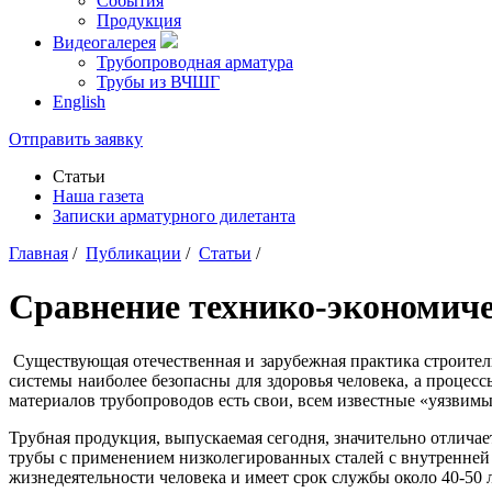
События
Продукция
Видеогалерея
Трубопроводная арматура
Трубы из ВЧШГ
English
Отправить заявку
Статьи
Наша газета
Записки арматурного дилетанта
Главная
/
Публикации
/
Статьи
/
Сравнение технико-экономиче
Существующая отечественная и зарубежная практика строитель
системы наиболее безопасны для здоровья человека, а процес
материалов трубопроводов есть свои, всем известные «уязви­мы
Трубная продукция, выпускаемая сегодня, значительно отличае
трубы с применением низколегированных сталей с внутренней 
жизнедеятельности человека и имеет срок службы около 40-50 л