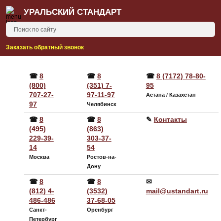
УРАЛЬСКИЙ СТАНДАРТ
Заказать обратный звонок
☎
8
☎
8
☎
8 (7172) 78-80-
(800)
(351) 7-
95
707-27-
97-11-97
Астана / Казахстан
97
Челябинск
☎
8
☎
8
✎
Контакты
(495)
(863)
229-39-
303-37-
14
54
Москва
Ростов-на-
Дону
☎
8
☎
8
✉
(812) 4-
(3532)
mail@ustandart.ru
486-486
37-68-05
Санкт-
Оренбург
Петербург